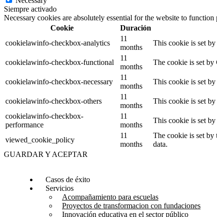
Necessary
Siempre activado
Necessary cookies are absolutely essential for the website to function
Cookie
Duración
11
cookielawinfo-checkbox-analytics
This cookie is set b
months
11
cookielawinfo-checkbox-functional
The cookie is set by
months
11
cookielawinfo-checkbox-necessary
This cookie is set b
months
11
cookielawinfo-checkbox-others
This cookie is set b
months
cookielawinfo-checkbox-
11
This cookie is set b
performance
months
11
The cookie is set by
viewed_cookie_policy
months
data.
GUARDAR Y ACEPTAR
Casos de éxito
Servicios
Acompañamiento para escuelas
Proyectos de transformacion con fundaciones
Innovación educativa en el sector público